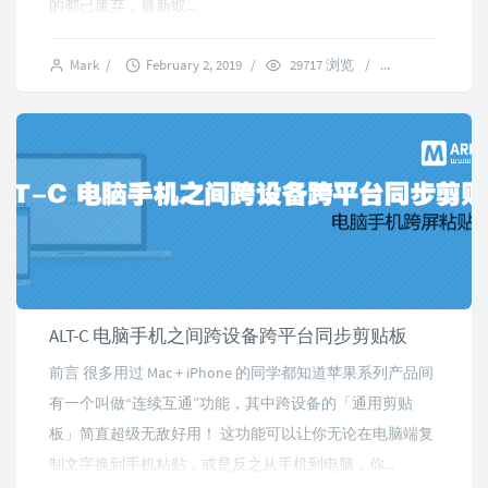
的都已废弃，最新取...
Mark
/
February 2, 2019
/
29717 浏览
/
2 comments
ALT-C 电脑手机之间跨设备跨平台同步剪贴板
前言 很多用过 Mac + iPhone 的同学都知道苹果系列产品间
有一个叫做“连续互通”功能，其中跨设备的「通用剪贴
板」简直超级无敌好用！ 这功能可以让你无论在电脑端复
制文字换到手机粘贴，或是反之从手机到电脑，你...