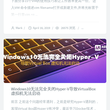
下面分享15个VIM的使用技巧表让工作效率更高一些。 进
入VIM 命令描述vim filename打开或新建文件,并将光标置于
第一行首vim +n ...
Mark
/
April 16, 2019
/
26575 浏览
/
1 comments
Windows10无法完全关闭Hyper-V导致VirtualBox
虚拟机无法启动
前言 之前这个问题经常遇到，之前是研究Hyper-V遇到的，
发现Virtual Box跟Hyper-V有冲突，最近学习Docker技术，