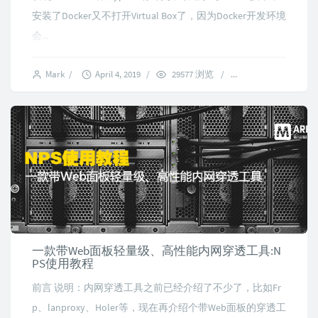
安装了Docker又不打开Virtual Box了，因为Docker开发环境
会...
Mark
/
April 4, 2019
/
29577 浏览
/
4 comments
一款带Web面板轻量级、高性能内网穿透工具:N
PS使用教程
前言 说明：内网穿透工具之前已经介绍了不少了，比如Fr
p、lanproxy、Holer等，现在再介绍个带Web面板的穿透工