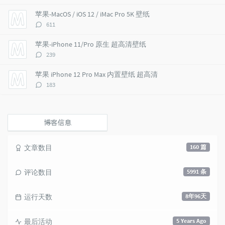
论
i
e
c
数：
苹果-MacOS / iOS 12 / iMac Pro 5K 壁纸
c
n
l
评
611
l
t
e
论
e
s
s
数：
苹果-iPhone 11/Pro 原生 超高清壁纸
s
评
239
论
数：
苹果 iPhone 12 Pro Max 内置壁纸 超高清
评
183
论
数：
博客信息
文章数目
160 篇
评论数目
5991 条
运行天数
8年96天
最后活动
5 Years Ago