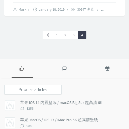
Mark
/
January 18, 2019
/
30847 浏览
/
2 comments
1
2
3
4
P
L
R
o
a
a
p
t
n
Popular articles
u
e
d
l
s
o
苹果 iOS 14 内置壁纸 / macOS Big Sur 超高清 6K
a
t
m
评
1256
r
c
a
论
a
o
r
数：
苹果-MacOS / iOS 13 / iMac Pro 5K 超高清壁纸
r
m
t
评
984
t
m
i