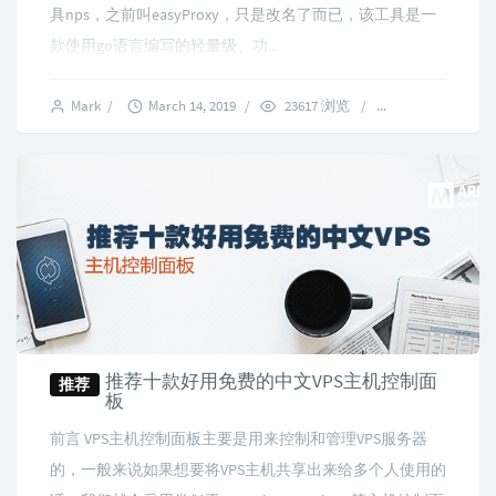
具nps，之前叫easyProxy，只是改名了而已，该工具是一
款使用go语言编写的轻量级、功...
Mark
/
March 14, 2019
/
23617 浏览
/
1 comments
推荐十款好用免费的中文VPS主机控制面
推荐
板
前言 VPS主机控制面板主要是用来控制和管理VPS服务器
的，一般来说如果想要将VPS主机共享出来给多个人使用的