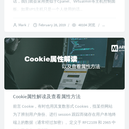
话，我们就会采用类似于Cpanel、Virtualmin等主机控制面
板。如果VPS主机只是一个人使用的话...
Mark
/
February 28, 2019
/
48104 浏览
/
4 comments
Cookie属性解读及查看属性方法
前言 Cookie，有时也用其复数形式 Cookies，指某些网站
为了辨别用户身份、进行 session 跟踪而储存在用户本地终
端上的数据（通常经过加密）。定义于 RFC2109 和 2965 中