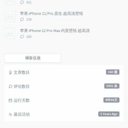
评
611
l
t
e
论
e
s
s
数：
苹果-iPhone 11/Pro 原生 超高清壁纸
s
评
239
论
数：
苹果 iPhone 12 Pro Max 内置壁纸 超高清
评
183
论
数：
博客信息
文章数目
160 篇
评论数目
5991 条
运行天数
8年94天
最后活动
5 Years Ago