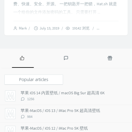
费、快速、安全、开源。 一把钥匙开一把锁，Hat.sh 就是
一个给你的文件添加密码的工具。 只需要打开 ...
Mark
/
July 13, 2019
/
19142 浏览
/
1 comments
P
L
R
o
a
a
p
t
n
Popular articles
u
e
d
l
s
o
苹果 iOS 14 内置壁纸 / macOS Big Sur 超高清 6K
a
t
m
评
1256
r
c
a
论
a
o
r
数：
苹果-MacOS / iOS 13 / iMac Pro 5K 超高清壁纸
r
m
t
评
984
t
m
i
论
i
e
c
数：
苹果-MacOS / iOS 12 / iMac Pro 5K 壁纸
c
n
l