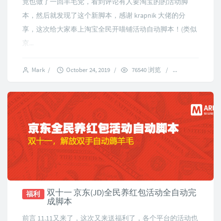
竟也做了一回羊毛党，看到评论有人要淘宝的的活动脚
本，然后就发现了这个新脚本，感谢 krapnik 大佬的分
享，这次给大家奉上淘宝全民开喵铺活动自动脚本！(类似
京...
Mark
/
October 24, 2019
/
76540 浏览
/
37 comments
双十一 京东(JD)全民养红包活动全自动完
福利
成脚本
前言 11.11又来了，这次又来送福利了，各个平台的活动也