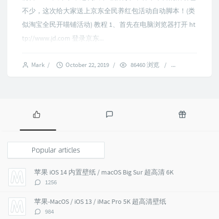
不少，这次给大家送上京东全民养红包活动自动脚本！(类
似淘宝全民开喵铺活动) 教程 1、首先在电脑浏览器打开 ht
tp://www.jd.com 登录京东...
Mark
/
October 22, 2019
/
86460 浏览
/
34 comments
P
L
R
o
a
a
p
t
n
Popular articles
u
e
d
l
s
o
苹果 iOS 14 内置壁纸 / macOS Big Sur 超高清 6K
a
t
m
评
1256
r
c
a
论
a
o
r
数：
苹果-MacOS / iOS 13 / iMac Pro 5K 超高清壁纸
r
m
t
评
984
t
m
i
论