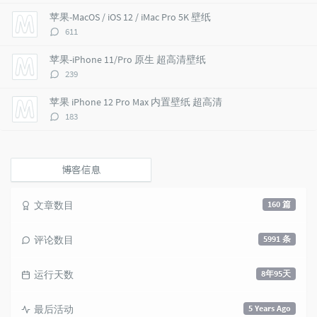
i
e
c
数：
苹果-MacOS / iOS 12 / iMac Pro 5K 壁纸
c
n
l
评
611
l
t
e
论
e
s
s
数：
苹果-iPhone 11/Pro 原生 超高清壁纸
s
评
239
论
数：
苹果 iPhone 12 Pro Max 内置壁纸 超高清
评
183
论
数：
博客信息
文章数目
160 篇
评论数目
5991 条
运行天数
8年95天
最后活动
5 Years Ago