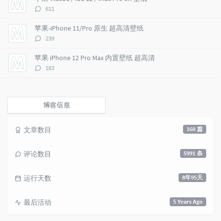
c
n
l
评
611
l
t
e
论
e
s
s
数：
苹果-iPhone 11/Pro 原生 超高清壁纸
s
评
239
论
数：
苹果 iPhone 12 Pro Max 内置壁纸 超高清
评
183
论
数：
博客信息
文章数目
160 篇
评论数目
5991 条
运行天数
8年95天
最后活动
5 Years Ago