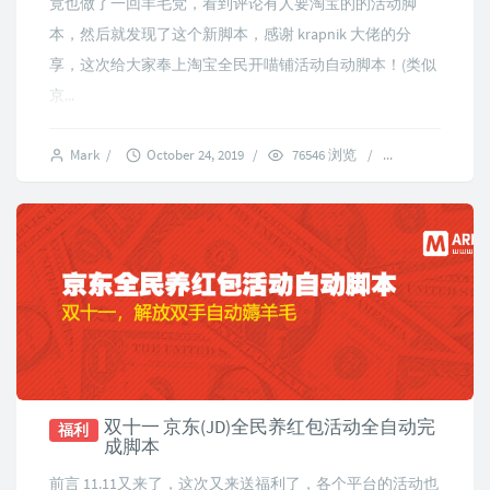
竟也做了一回羊毛党，看到评论有人要淘宝的的活动脚
本，然后就发现了这个新脚本，感谢 krapnik 大佬的分
享，这次给大家奉上淘宝全民开喵铺活动自动脚本！(类似
京...
Mark
/
October 24, 2019
/
76546 浏览
/
37 comments
双十一 京东(JD)全民养红包活动全自动完
福利
成脚本
前言 11.11又来了，这次又来送福利了，各个平台的活动也