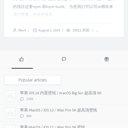
的项目还要npm i和npm build。 当然我们可以写sh脚本来
进行部署，但这仍免不...
Mark
/
August 1, 2019
/
20012 浏览
/
3 comments
P
L
R
o
a
a
p
t
n
Popular articles
u
e
d
l
s
o
苹果 iOS 14 内置壁纸 / macOS Big Sur 超高清 6K
a
t
m
评
1256
r
c
a
论
a
o
r
数：
苹果-MacOS / iOS 13 / iMac Pro 5K 超高清壁纸
r
m
t
评
984
t
m
i
论
i
e
c
数：
苹果-MacOS / iOS 12 / iMac Pro 5K 壁纸