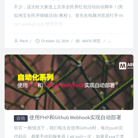
不少，这次给大家送上京东全民养红包活动自动脚本！(类
似淘宝全民开喵铺活动) 教程 1、首先在电脑浏览器打开 ht
tp://www.jd.com 登录京东...
Mark
/
October 22, 2019
/
86470 浏览
/
34 comments
使用PHP和Github Webhook实现自动部署
自动
前言 一般情况下，我们每次在使用Github时，每次push完
代码后，都要手动到服务器上git pull一次，如果是vue之类