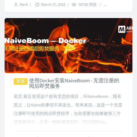
Mark
/
March 17, 2019
/
30730 浏览
/
3 comments
使用Docker安装NaiveBoom - 无需注册的
容器
阅后即焚服务
前言 最近发现这个挺有意思的项目，叫NaiveBoom，顾名
思义，让Naive的事情不再发生。简单来说，这是一个无需
注册即可使用的阅后即焚程序，当你需要在能够被第三方
监听的平台，分享一些敏感信息时，可以借助Nai...