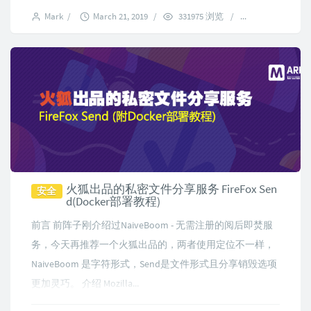
Mark
/
March 21, 2019
/
331975 浏览
/
110 comments
火狐出品的私密文件分享服务 FireFox Sen
安全
d(Docker部署教程)
前言 前阵子刚介绍过NaiveBoom - 无需注册的阅后即焚服
务，今天再推荐一个火狐出品的，两者使用定位不一样，
NaiveBoom 是字符形式，Send是文件形式且分享销毁选项
更加灵巧。 介绍 Mozilla...