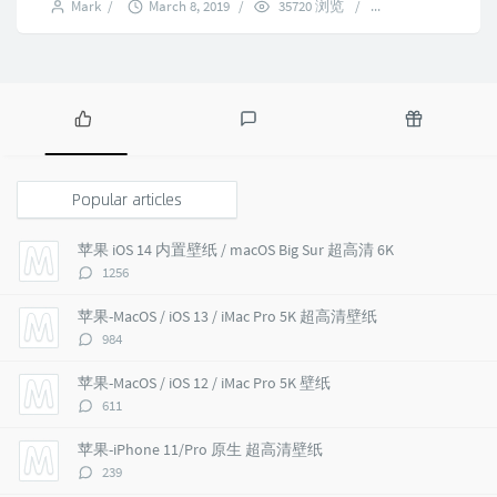
Mark
/
March 8, 2019
/
35720 浏览
/
3 comments
P
L
R
o
a
a
p
t
n
Popular articles
u
e
d
l
s
o
苹果 iOS 14 内置壁纸 / macOS Big Sur 超高清 6K
a
t
m
评
1256
r
c
a
论
a
o
r
数：
苹果-MacOS / iOS 13 / iMac Pro 5K 超高清壁纸
r
m
t
评
984
t
m
i
论
i
e
c
数：
苹果-MacOS / iOS 12 / iMac Pro 5K 壁纸
c
n
l
评
611
l
t
e
论
e
s
s
数：
苹果-iPhone 11/Pro 原生 超高清壁纸
s
评
239
论