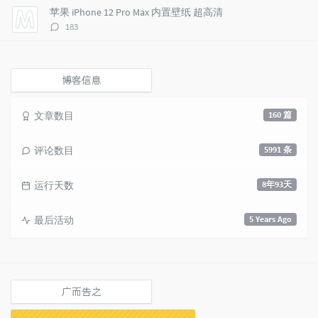
数：
苹果 iPhone 12 Pro Max 内置壁纸 超高清
评
183
论
数：
博客信息
文章数目
160 篇
评论数目
5991 条
运行天数
8年93天
最后活动
5 Years Ago
广而告之