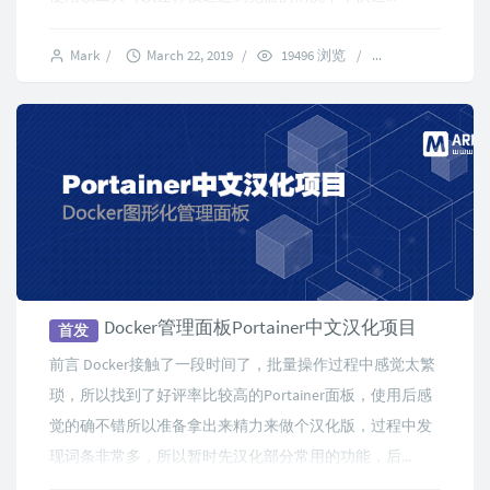
Mark
/
March 22, 2019
/
19496 浏览
/
3 comments
Docker管理面板Portainer中文汉化项目
首发
前言 Docker接触了一段时间了，批量操作过程中感觉太繁
琐，所以找到了好评率比较高的Portainer面板，使用后感
觉的确不错所以准备拿出来精力来做个汉化版，过程中发
现词条非常多，所以暂时先汉化部分常用的功能，后...