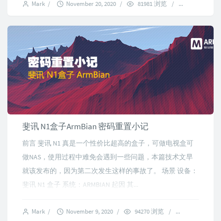
Mark
/
November 20, 2020
/
81981 浏览
/
14 commen
斐讯 N1盒子ArmBian 密码重置小记
前言 斐讯 N1 真是一个性价比超高的盒子，可做电视盒可
做NAS，使用过程中难免会遇到一些问题，本篇技术文早
就该发布的，因为第二次发生这样的事故了。 场景 设备：
斐讯 N1 盒子 系统：ARMBIAN 起因 其...
Mark
/
November 9, 2020
/
94270 浏览
/
17 comment