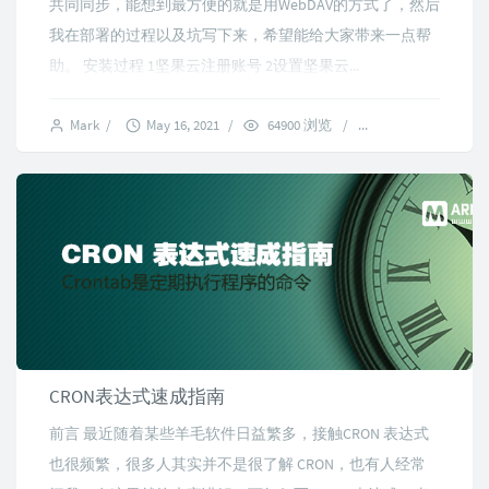
共同同步，能想到最方便的就是用WebDAV的方式了，然后
我在部署的过程以及坑写下来，希望能给大家带来一点帮
助。 安装过程 1坚果云注册账号 2设置坚果云...
Mark
/
May 16, 2021
/
64900 浏览
/
6 comments
CRON表达式速成指南
前言 最近随着某些羊毛软件日益繁多，接触CRON 表达式
也很频繁，很多人其实并不是很了解 CRON，也有人经常