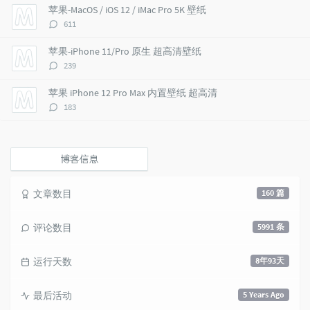
i
e
c
数：
苹果-MacOS / iOS 12 / iMac Pro 5K 壁纸
c
n
l
评
611
l
t
e
论
e
s
s
数：
苹果-iPhone 11/Pro 原生 超高清壁纸
s
评
239
论
数：
苹果 iPhone 12 Pro Max 内置壁纸 超高清
评
183
论
数：
博客信息
文章数目
160 篇
评论数目
5991 条
运行天数
8年93天
最后活动
5 Years Ago