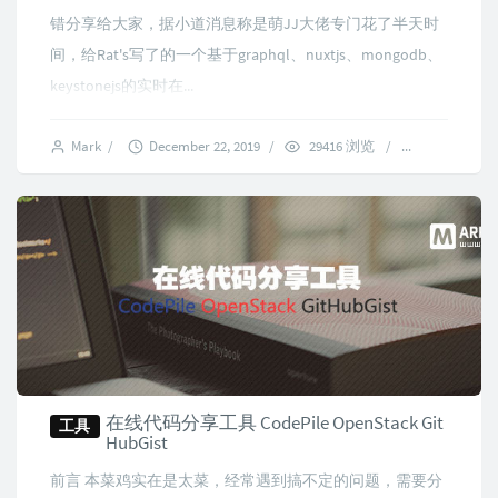
错分享给大家，据小道消息称是萌JJ大佬专门花了半天时
间，给Rat's写了的一个基于graphql、nuxtjs、mongodb、
keystonejs的实时在...
Mark
/
December 22, 2019
/
29416 浏览
/
7 comment
在线代码分享工具 CodePile OpenStack Git
工具
HubGist
前言 本菜鸡实在是太菜，经常遇到搞不定的问题，需要分