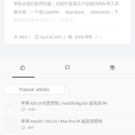
享给大佬们处理问题，过程中发现几个在线代码分享工具
很不错，一个是CodePile 、 OpenStack 、 GitHubGist，下
面我们就简单介绍一下，具体的...
Mark
/
April 24, 2019
/
25100 浏览
/
2 comments
P
L
R
o
a
a
p
t
n
Popular articles
u
e
d
l
s
o
苹果 iOS 14 内置壁纸 / macOS Big Sur 超高清 6K
a
t
m
评
1256
r
c
a
论
a
o
r
数：
苹果-MacOS / iOS 13 / iMac Pro 5K 超高清壁纸
r
m
t
评
984
t
m
i
论