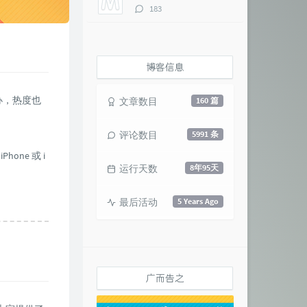
评
183
论
数：
博客信息
办，热度也
文章数目
160 篇
评论数目
5991 条
hone 或 i
运行天数
8年95天
最后活动
5 Years Ago
广而告之