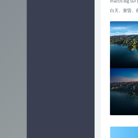
macOS Bi
业界新闻
15
白天、黄昏、
软件相关
25
容器相关
7