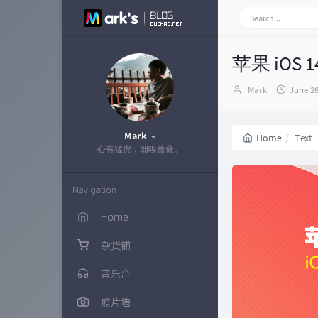
苹果 iOS 1
Author：
发
Mark
June 26
布
时
间：
Mark
Home
Text
心有猛虎，细嗅蔷薇。
Navigation
Home
杂货铺
音乐台
照片墙