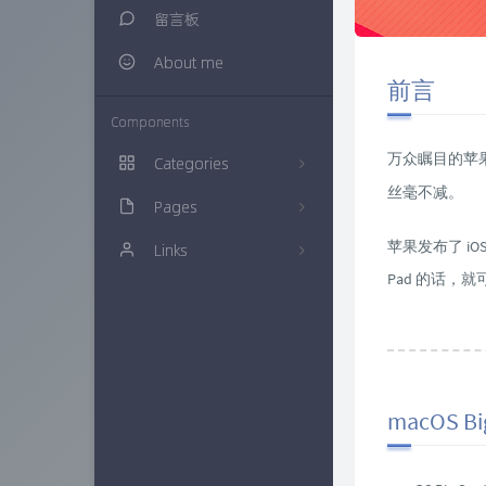
留言板
About me
前言
Components
万众瞩目的苹
Categories
丝毫不减。
Pages
生活随笔
20
苹果发布了 iOS 
Links
建站知识
归档栏
16
Pad 的话，
多肉植物
时光机
仙界博客
0
网络资源
链接库
ZAERA
57
技术经验
万花筒
Xcnte'blog
71
macOS B
色影无忌
实验室
思有云 - IOIOX
9
信息安全
更多友联
15