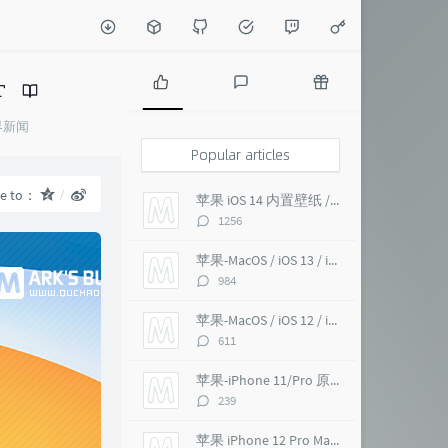
P
L
R
界新闻
o
a
a
p
t
n
Popular articles
u
e
d
l
s
o
re to：
苹果 iOS 14 内置壁纸 / macOS Big Sur 超高清 6K
a
t
m
评
1256
r
c
a
论
a
o
r
数：
苹果-MacOS / iOS 13 / iMac Pro 5K 超高清壁纸
r
m
t
评
984
t
m
i
论
i
e
c
数：
苹果-MacOS / iOS 12 / iMac Pro 5K 壁纸
c
n
l
评
611
l
t
e
论
e
s
s
数：
苹果-iPhone 11/Pro 原生 超高清壁纸
s
评
239
论
数：
苹果 iPhone 12 Pro Max 内置壁纸 超高清