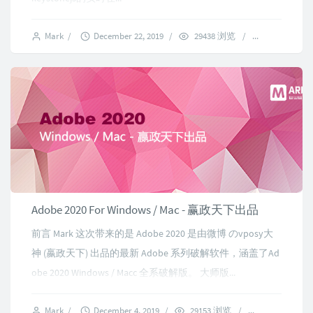
Mark
/
December 22, 2019
/
29438 浏览
/
7 comment
Adobe 2020 For Windows / Mac - 赢政天下出品
前言 Mark 这次带来的是 Adobe 2020 是由微博 のvposy大
神 (嬴政天下) 出品的最新 Adobe 系列破解软件，涵盖了Ad
obe 2020 Windows / Macc 全系破解版。 大师版...
Mark
/
December 4, 2019
/
29153 浏览
/
6 comments