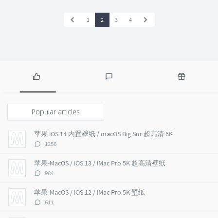
1
2
3
4
P
L
R
o
a
a
p
t
n
Popular articles
u
e
d
l
s
o
苹果 iOS 14 内置壁纸 / macOS Big Sur 超高清 6K
a
t
m
评
1256
r
c
a
论
a
o
r
数：
苹果-MacOS / iOS 13 / iMac Pro 5K 超高清壁纸
r
m
t
评
984
t
m
i
论
i
e
c
数：
苹果-MacOS / iOS 12 / iMac Pro 5K 壁纸
c
n
l
评
611
l
t
e
论
e
s
s