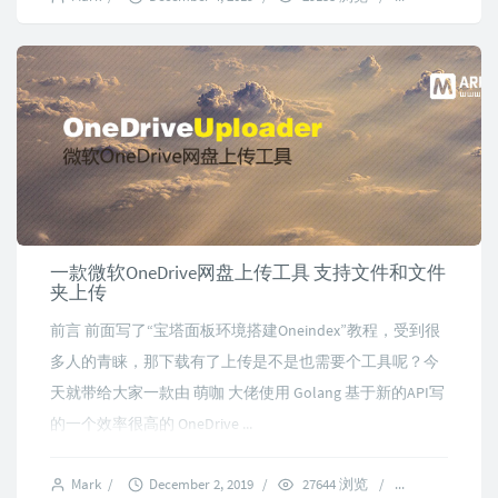
一款微软OneDrive网盘上传工具 支持文件和文件
夹上传
前言 前面写了“宝塔面板环境搭建Oneindex”教程，受到很
多人的青睐，那下载有了上传是不是也需要个工具呢？今
天就带给大家一款由 萌咖 大佬使用 Golang 基于新的API写
的一个效率很高的 OneDrive ...
Mark
/
December 2, 2019
/
27644 浏览
/
7 comments