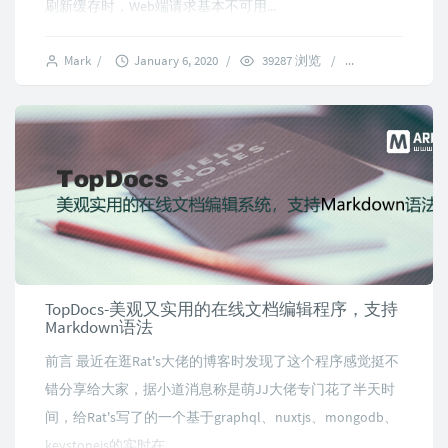
刷新缓存时，Web端请求基本不可用...
Mark
/
January 6, 2020
/
39287 浏览
/
12 comments
TopDocs-美观又实用的在线文档编辑程序，支持
Markdown语法
前言 最近在逛Rat's大佬的博客时发现了这个程序感觉挺不
错分享给大家，据小道消息称是萌JJ大佬专门花了半天时
间，给Rat's写了的一个基于graphql、nuxtjs、mongodb、
keystonejs的实时在...