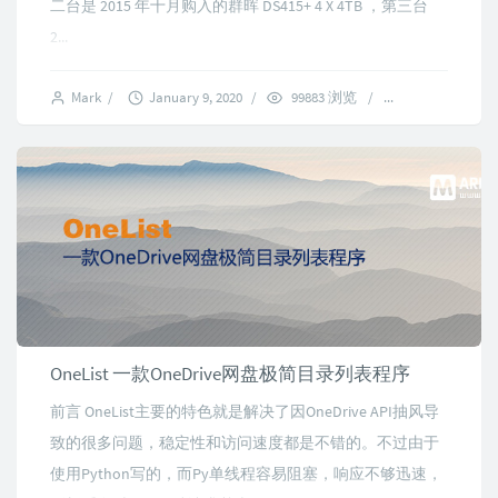
二台是 2015 年十月购入的群晖 DS415+ 4 X 4TB ，第三台
2...
Mark
/
January 9, 2020
/
99883 浏览
/
50 comments
OneList 一款OneDrive网盘极简目录列表程序
前言 OneList主要的特色就是解决了因OneDrive API抽风导
致的很多问题，稳定性和访问速度都是不错的。不过由于
使用Python写的，而Py单线程容易阻塞，响应不够迅速，