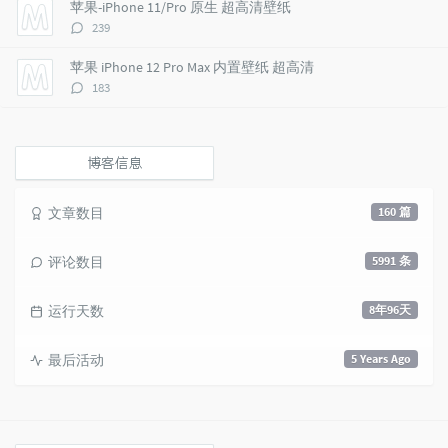
数：
苹果-iPhone 11/Pro 原生 超高清壁纸
s
评
239
论
数：
苹果 iPhone 12 Pro Max 内置壁纸 超高清
评
183
论
数：
博客信息
文章数目
160 篇
评论数目
5991 条
运行天数
8年96天
最后活动
5 Years Ago