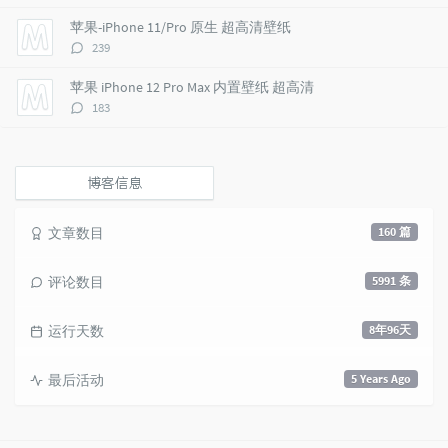
论
e
s
s
数：
苹果-iPhone 11/Pro 原生 超高清壁纸
s
评
239
论
数：
苹果 iPhone 12 Pro Max 内置壁纸 超高清
评
183
论
数：
博客信息
文章数目
160 篇
评论数目
5991 条
运行天数
8年96天
最后活动
5 Years Ago