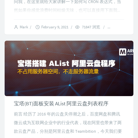
问我，在这里就给大家讲解一下如何写 CRON 表达式，当
然如果你感觉浪费时间枯燥无味，也可以直接用下面我...
Mark
/
February 9, 2021
/
71847 浏览
/
11 comments
宝塔(BT)面板安装 AList 阿里云盘列表程序
前言 经历了 2016 年的云盘关停潮之后，百度网盘和腾讯
微云成为互联网企业中的行业代表，现在阿里也带来了两
款云盘产品，分别是阿里云盘和 Teambition，今天我们要