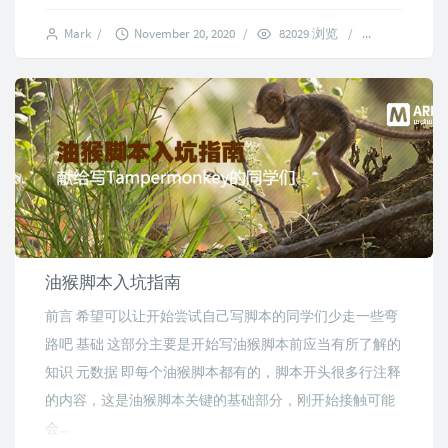
Mark
/
November 20, 2020
/
82029 浏览
/
14 commen
油猴脚本入坑指南
前言 希望可以让开始尝试自己写脚本的同学们少走一些弯
路吧 基础 这部分主要是开始写油猴脚本前应当有所了解的
知识 元数据 即每个油猴脚本都有的，脚本开头很多行注释
的内容，这是油猴脚本关键的基础部分，刚开始接触可能
会...