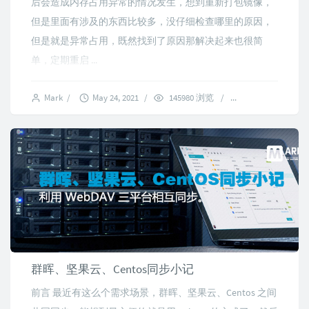
后会造成内存占用异常的情况发生，想到重新打包镜像，
但是里面有涉及的东西比较多，没仔细检查哪里的原因，
但是就是异常占用，既然找到了原因那解决起来也很简
单，定期重启 ...
Mark
/
May 24, 2021
/
145980 浏览
/
42 comments
群晖、坚果云、Centos同步小记
前言 最近有这么个需求场景，群晖、坚果云、Centos 之间