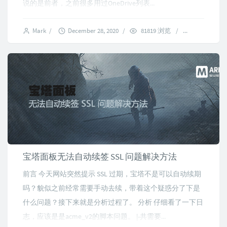
说的是前者，之前很多用过OneDrive列表...
Mark
/
December 28, 2020
/
81819 浏览
/
12 commen
宝塔面板无法自动续签 SSL 问题解决方法
前言 今天网站突然提示 SSL 过期，宝塔不是可以自动续期
吗？貌似之前经常需要手动去续，带着这个疑惑分了下是
什么问题？接下来就是分析过程了。 分析 仔细看了一下日
志，应该是是acme_v2的脚本问题。 |-共需要...