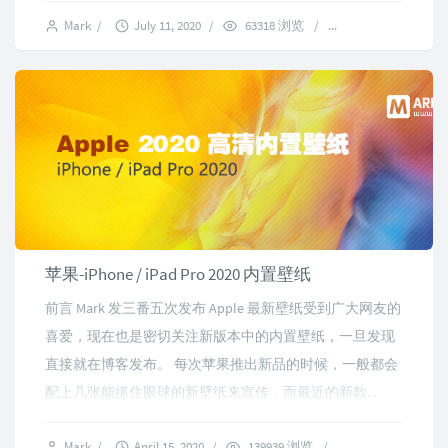
Mark
/
July 11, 2020
/
63318 浏览
/
27 comments
苹果-iPhone / iPad Pro 2020 内置壁纸
前言 Mark 发三番五次发布 Apple 最新壁纸受到广大网友的
喜爱，现在也是密切关注新版本中的内置壁纸，一旦发现
直接就在博客发布。 每次苹果推出新品的时候，一般都会
配上几张能抓住眼球的新壁纸来宣传，而最近的新款...
Mark
/
April 15, 2020
/
139939 浏览
/
80 comments