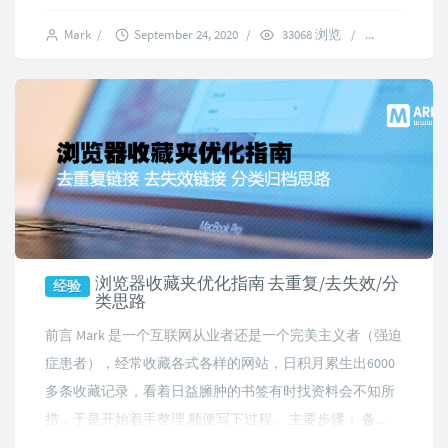
Mark
/
September 24, 2020
/
33068 浏览
/
9 commen
浏览器收藏夹优化指南 去重复/去失效/分
经验
类思路
前言 Mark 是一个互联网从业者还是一个完美主义者（强迫
症患者），经常收藏各式各样的网站，日积月累生出6000
多条收藏记录，看着日益臃肿的书签有时找资料会不知所
措，于是开始着手整理,顺便写下过程。 主要步骤： 备...