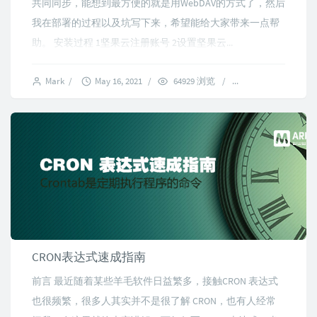
共同同步，能想到最方便的就是用WebDAV的方式了，然后
我在部署的过程以及坑写下来，希望能给大家带来一点帮
助。 安装过程 1坚果云注册账号 2设置坚果云...
Mark
/
May 16, 2021
/
64929 浏览
/
6 comments
CRON表达式速成指南
前言 最近随着某些羊毛软件日益繁多，接触CRON 表达式
也很频繁，很多人其实并不是很了解 CRON，也有人经常