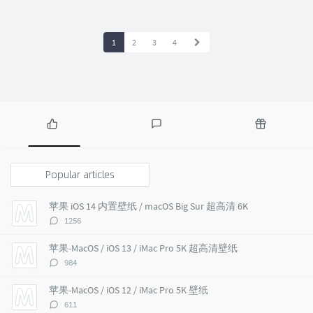
1
2
3
4
P
L
R
o
a
a
p
t
n
Popular articles
u
e
d
l
s
o
苹果 iOS 14 内置壁纸 / macOS Big Sur 超高清 6K
a
t
m
评
1256
r
c
a
论
a
o
r
数：
苹果-MacOS / iOS 13 / iMac Pro 5K 超高清壁纸
r
m
t
评
984
t
m
i
论
i
e
c
数：
苹果-MacOS / iOS 12 / iMac Pro 5K 壁纸
c
n
l
评
611
l
t
e