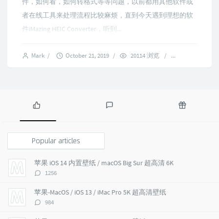
件，如何看，如何转格式等等问题，以前都用其他软件或
者在线工具来处理流程比较麻烦，直到今天遇到理想的软
件iMazing HEIC Converter，听到...
Mark
/
October 21, 2019
/
20114 浏览
/
4 comments
P
L
R
o
a
a
p
t
n
Popular articles
u
e
d
l
s
o
苹果 iOS 14 内置壁纸 / macOS Big Sur 超高清 6K
a
t
m
评
1256
r
c
a
论
a
o
r
数：
苹果-MacOS / iOS 13 / iMac Pro 5K 超高清壁纸
r
m
t
评
984
t
m
i
论
i
e
c
数：