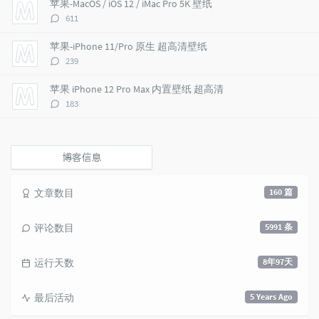
苹果-MacOS / iOS 12 / iMac Pro 5K 壁纸
c
n
l
评
611
l
t
e
论
e
s
s
数：
苹果-iPhone 11/Pro 原生 超高清壁纸
s
评
239
论
数：
苹果 iPhone 12 Pro Max 内置壁纸 超高清
评
183
论
数：
博客信息
文章数目
160 篇
评论数目
5991 条
运行天数
8年97天
最后活动
5 Years Ago