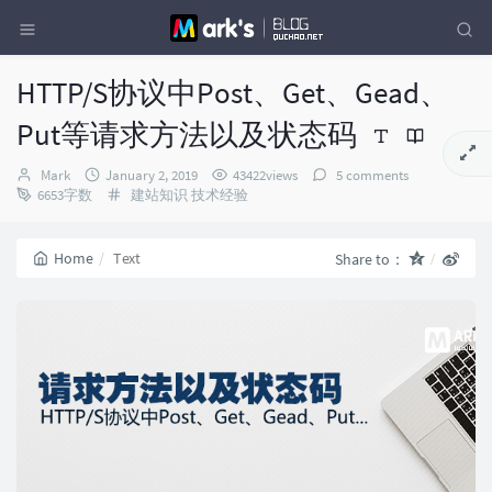
HTTP/S协议中Post、Get、Gead、
Put等请求方法以及状态码
Author：
发
Mark
January 2, 2019
43422views
5 comments
布
Categories：
6653字数
建站知识
技术经验
时
间：
Home
Text
Share to：