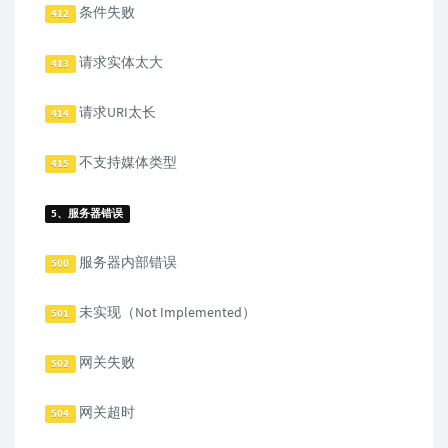
条件失败
412
请求实体太大
413
请求URI太长
414
不支持媒体类型
415
5、服务器错误
服务器内部错误
500
未实现（Not Implemented）
501
网关失败
502
网关超时
504