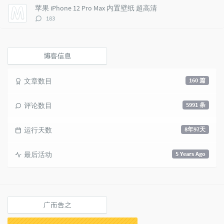
数：
苹果 iPhone 12 Pro Max 内置壁纸 超高清
评
183
论
数：
博客信息
文章数目
160 篇
评论数目
5991 条
运行天数
8年97天
最后活动
5 Years Ago
广而告之