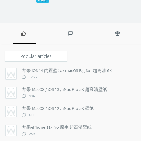
P
L
R
o
a
a
p
t
n
Popular articles
u
e
d
l
s
o
苹果 iOS 14 内置壁纸 / macOS Big Sur 超高清 6K
a
t
m
评
1256
r
c
a
论
a
o
r
数：
苹果-MacOS / iOS 13 / iMac Pro 5K 超高清壁纸
r
m
t
评
984
t
m
i
论
i
e
c
数：
苹果-MacOS / iOS 12 / iMac Pro 5K 壁纸
c
n
l
评
611
l
t
e
论
e
s
s
数：
苹果-iPhone 11/Pro 原生 超高清壁纸
s
评
239
论