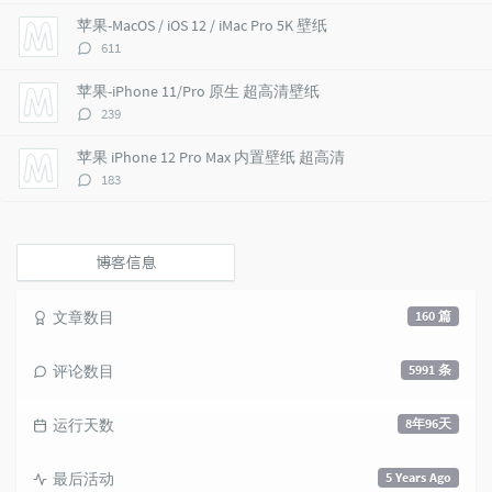
i
e
c
数：
苹果-MacOS / iOS 12 / iMac Pro 5K 壁纸
c
n
l
评
611
l
t
e
论
e
s
s
数：
苹果-iPhone 11/Pro 原生 超高清壁纸
s
评
239
论
数：
苹果 iPhone 12 Pro Max 内置壁纸 超高清
评
183
论
数：
博客信息
文章数目
160 篇
评论数目
5991 条
运行天数
8年96天
最后活动
5 Years Ago