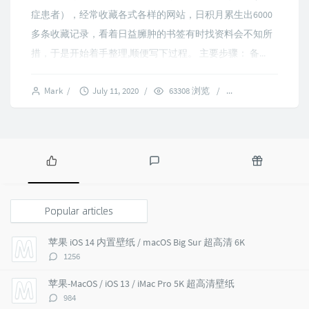
症患者），经常收藏各式各样的网站，日积月累生出6000
多条收藏记录，看着日益臃肿的书签有时找资料会不知所
措，于是开始着手整理,顺便写下过程。 主要步骤： 备...
Mark
/
July 11, 2020
/
63308 浏览
/
27 comments
P
L
R
o
a
a
p
t
n
Popular articles
u
e
d
l
s
o
苹果 iOS 14 内置壁纸 / macOS Big Sur 超高清 6K
a
t
m
评
1256
r
c
a
论
a
o
r
数：
苹果-MacOS / iOS 13 / iMac Pro 5K 超高清壁纸
r
m
t
评
984
t
m
i
论