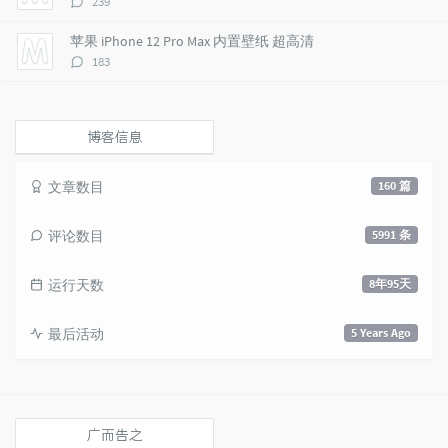
239
论
数：
苹果 iPhone 12 Pro Max 内置壁纸 超高清
评
183
论
数：
博客信息
文章数目
160 篇
评论数目
5991 条
运行天数
8年95天
最后活动
5 Years Ago
广而告之