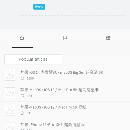
Reply
P
L
R
o
a
a
p
t
n
Popular articles
u
e
d
l
s
o
苹果 iOS 14 内置壁纸 / macOS Big Sur 超高清 6K
a
t
m
评
1256
r
c
a
论
a
o
r
数：
苹果-MacOS / iOS 13 / iMac Pro 5K 超高清壁纸
r
m
t
评
984
t
m
i
论
i
e
c
数：
苹果-MacOS / iOS 12 / iMac Pro 5K 壁纸
c
n
l
评
611
l
t
e
论
e
s
s
数：
苹果-iPhone 11/Pro 原生 超高清壁纸
s
评