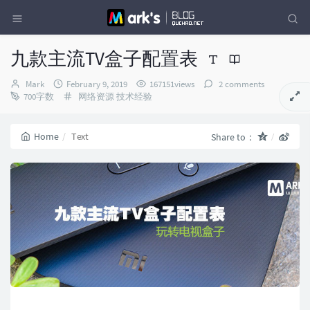
九款主流TV盒子配置表
Author：
发
Mark
February 9, 2019
167151views
2 comments
布
Categories：
700字数
网络资源
技术经验
时
间：
Home
Text
Share to：