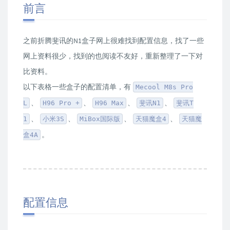
前言
之前折腾斐讯的N1盒子网上很难找到配置信息，找了一些
网上资料很少，找到的也阅读不友好，重新整理了一下对
比资料。
以下表格一些盒子的配置清单，有
Mecool M8s Pro
、
、
、
、
L
H96 Pro +
H96 Max
斐讯N1
斐讯T
、
、
、
、
1
小米3S
MiBox国际版
天猫魔盒4
天猫魔
。
盒4A
配置信息