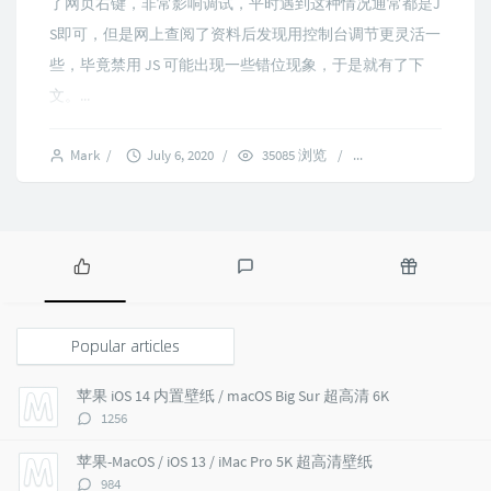
了网页右键，非常影响调试，平时遇到这种情况通常都是J
S即可，但是网上查阅了资料后发现用控制台调节更灵活一
些，毕竟禁用 JS 可能出现一些错位现象，于是就有了下
文。...
Mark
/
July 6, 2020
/
35085 浏览
/
11 comments
P
L
R
o
a
a
p
t
n
Popular articles
u
e
d
l
s
o
苹果 iOS 14 内置壁纸 / macOS Big Sur 超高清 6K
a
t
m
评
1256
r
c
a
论
a
o
r
数：
苹果-MacOS / iOS 13 / iMac Pro 5K 超高清壁纸
r
m
t
评
984