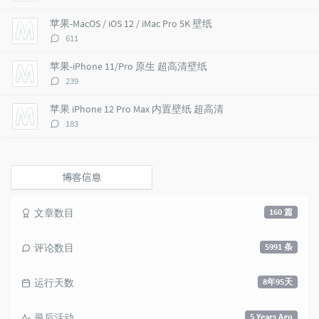
t
m
i
论
i
e
c
数：
苹果-MacOS / iOS 12 / iMac Pro 5K 壁纸
c
n
l
评
611
l
t
e
论
e
s
s
数：
苹果-iPhone 11/Pro 原生 超高清壁纸
s
评
239
论
数：
苹果 iPhone 12 Pro Max 内置壁纸 超高清
评
183
论
数：
博客信息
文章数目
160 篇
评论数目
5991 条
运行天数
8年95天
最后活动
5 Years Ago