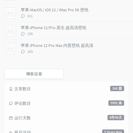
t
m
i
论
i
e
c
数：
苹果-MacOS / iOS 12 / iMac Pro 5K 壁纸
c
n
l
评
611
l
t
e
论
e
s
s
数：
苹果-iPhone 11/Pro 原生 超高清壁纸
s
评
239
论
数：
苹果 iPhone 12 Pro Max 内置壁纸 超高清
评
183
论
数：
博客信息
文章数目
160 篇
评论数目
5991 条
运行天数
8年96天
最后活动
5 Years Ago