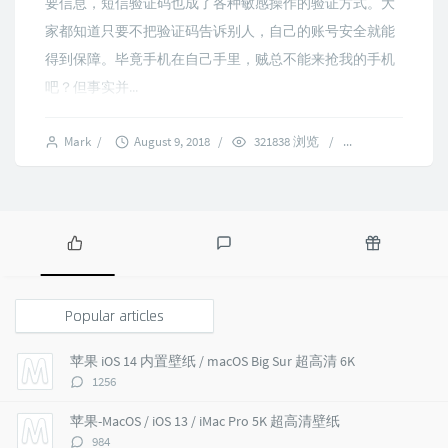
要信息，短信验证码也成了各种敏感操作的验证方式。大
家都知道只要不把验证码告诉别人，自己的账号安全就能
得到保障。毕竟手机在自己手里，贼总不能来抢我的手机
吧？但事实并...
Mark
/
August 9, 2018
/
321838 浏览
/
12 comments
P
L
R
o
a
a
p
t
n
Popular articles
u
e
d
l
s
o
苹果 iOS 14 内置壁纸 / macOS Big Sur 超高清 6K
a
t
m
评
1256
r
c
a
论
a
o
r
数：
苹果-MacOS / iOS 13 / iMac Pro 5K 超高清壁纸
r
m
t
评
984