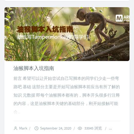
油猴脚本入坑指南
前言 希望可以让开始尝试自己写脚本的同学们少走一些弯
路吧 基础 这部分主要是开始写油猴脚本前应当有所了解的
知识 元数据 即每个油猴脚本都有的，脚本开头很多行注释
的内容，这是油猴脚本关键的基础部分，刚开始接触可能
会...
Mark
/
September 24, 2020
/
33045 浏览
/
9 commen