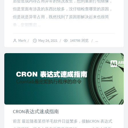
后会造成内存占用异常的情况发生，想到重新打包镜像，
但是里面有涉及的东西比较多，没仔细检查哪里的原因，
但是就是异常占用，既然找到了原因那解决起来也很简
单，定期重启 ...
Mark
/
May 24, 2021
/
145798 浏览
/
42 comments
CRON表达式速成指南
前言 最近随着某些羊毛软件日益繁多，接触CRON 表达式