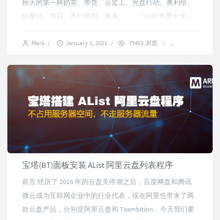
秋天的第一杯奶茶、带货、云监工、光盘行动、奥利给、
好家伙、夺冠、不约而同、集美。 “2020 年度十大...
Mark
/
January 1, 2021
/
77453 浏览
/
18 comments
宝塔(BT)面板安装 AList 阿里云盘列表程序
前言 经历了 2016 年的云盘关停潮之后，百度网盘和腾讯
微云成为互联网企业中的行业代表，现在阿里也带来了两
款云盘产品，分别是阿里云盘和 Teambition，今天我们要