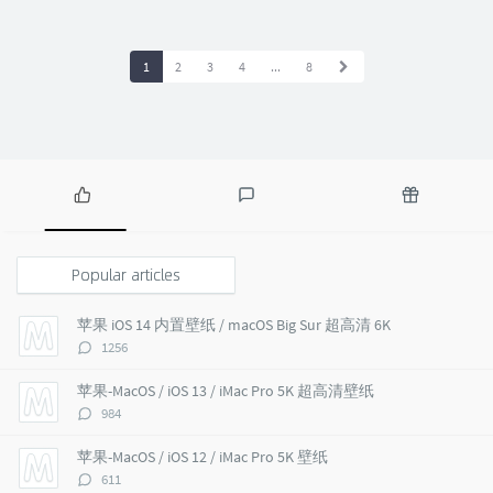
1
2
3
4
...
8
P
L
R
o
a
a
p
t
n
Popular articles
u
e
d
l
s
o
苹果 iOS 14 内置壁纸 / macOS Big Sur 超高清 6K
a
t
m
评
1256
r
c
a
论
a
o
r
数：
苹果-MacOS / iOS 13 / iMac Pro 5K 超高清壁纸
r
m
t
评
984
t
m
i
论
i
e
c
数：
苹果-MacOS / iOS 12 / iMac Pro 5K 壁纸
c
n
l
评
611
l
t
e