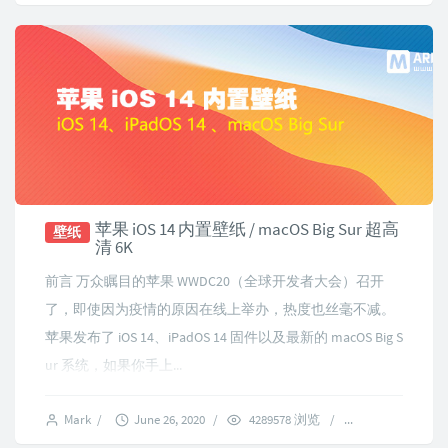
苹果 iOS 14 内置壁纸 / macOS Big Sur 超高
壁纸
清 6K
前言 万众瞩目的苹果 WWDC20（全球开发者大会）召开
了，即使因为疫情的原因在线上举办，热度也丝毫不减。
苹果发布了 iOS 14、iPadOS 14 固件以及最新的 macOS Big S
ur 系统，如果你手上...
Mark
/
June 26, 2020
/
4289578 浏览
/
1256 comment