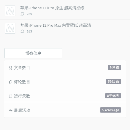
论
e
s
s
数：
苹果-iPhone 11/Pro 原生 超高清壁纸
s
评
239
论
数：
苹果 iPhone 12 Pro Max 内置壁纸 超高清
评
183
论
数：
博客信息
文章数目
160 篇
评论数目
5991 条
运行天数
8年95天
最后活动
5 Years Ago