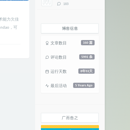
评
183
论
数：
技术能力欠佳
ndao，可
博客信息
文章数目
160 篇
评论数目
5991 条
运行天数
8年93天
最后活动
5 Years Ago
广而告之