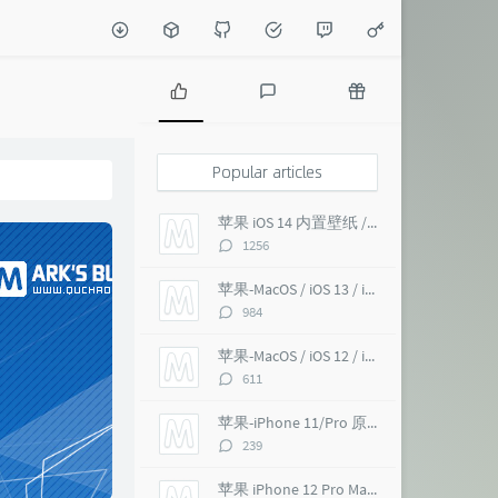
P
L
R
o
a
a
p
t
n
Popular articles
u
e
d
l
s
o
苹果 iOS 14 内置壁纸 / macOS Big Sur 超高清 6K
a
t
m
评
1256
r
c
a
论
a
o
r
数：
苹果-MacOS / iOS 13 / iMac Pro 5K 超高清壁纸
r
m
t
评
984
t
m
i
论
i
e
c
数：
苹果-MacOS / iOS 12 / iMac Pro 5K 壁纸
c
n
l
评
611
l
t
e
论
e
s
s
数：
苹果-iPhone 11/Pro 原生 超高清壁纸
s
评
239
论
数：
苹果 iPhone 12 Pro Max 内置壁纸 超高清