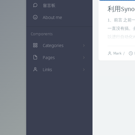
留言板
利用Syno
About me
1、前言 之前
一直没有搞。去
Components
以进行自动化WEB
Categories
Mark
/
Pages
生活随笔
20
Links
建站知识
归档栏
16
多肉植物
时光机
仙界博客
0
网络资源
链接库
ZAERA
57
技术经验
万花筒
Xcnte'blog
71
色影无忌
实验室
思有云 - IOIOX
9
信息安全
更多友联
15