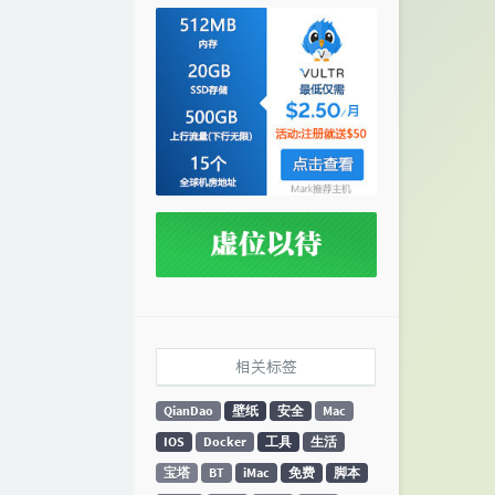
相关标签
QianDao
壁纸
安全
Mac
IOS
Docker
工具
生活
宝塔
BT
iMac
免费
脚本