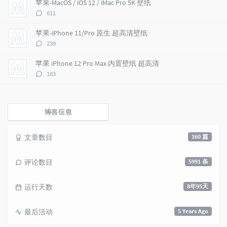
苹果-MacOS / iOS 12 / iMac Pro 5K 壁纸
c
n
l
评
611
l
t
e
论
e
s
s
数：
苹果-iPhone 11/Pro 原生 超高清壁纸
s
评
239
论
数：
苹果 iPhone 12 Pro Max 内置壁纸 超高清
评
183
论
数：
博客信息
文章数目
160 篇
评论数目
5991 条
运行天数
8年95天
最后活动
5 Years Ago