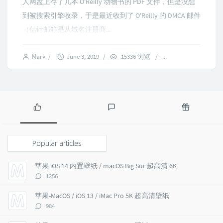
人网盘上存了几本 O'Reilly 动物书的 PDF 文件，但是没想
到被搜索引擎收录，于是最近收到了 O'Reilly 的 DMCA 邮件
（估计邮箱是从域名注册商...
Mark
/
June 3, 2019
/
15336 浏览
/
1 comments
P
L
R
o
a
a
p
t
n
Popular articles
u
e
d
l
s
o
苹果 iOS 14 内置壁纸 / macOS Big Sur 超高清 6K
a
t
m
评
1256
r
c
a
论
a
o
r
数：
苹果-MacOS / iOS 13 / iMac Pro 5K 超高清壁纸
r
m
t
评
984
t
m
i
论
i
e
c
数：