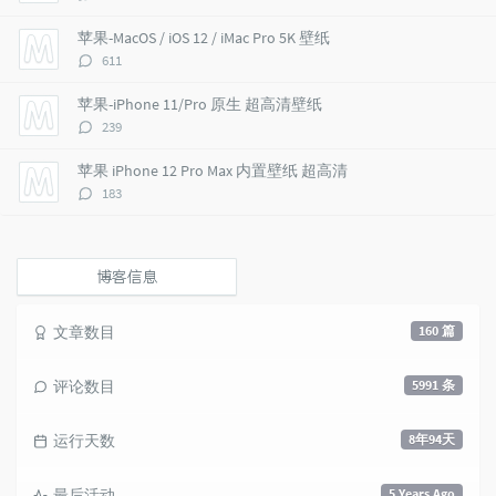
t
m
i
论
i
e
c
数：
苹果-MacOS / iOS 12 / iMac Pro 5K 壁纸
c
n
l
评
611
l
t
e
论
e
s
s
数：
苹果-iPhone 11/Pro 原生 超高清壁纸
s
评
239
论
数：
苹果 iPhone 12 Pro Max 内置壁纸 超高清
评
183
论
数：
博客信息
文章数目
160 篇
评论数目
5991 条
运行天数
8年94天
最后活动
5 Years Ago