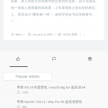
回家，有人却把车停在狭窄的过道挡住去路； 好不容易买
到一张双人座靠窗的高铁票，上车发现有人坐在你的座位
上，美其名曰“哪里都一样”； 难得空闲在书店安静看书，
年...
Mark
/
January 6, 2019
/
81703 浏览
/
10 comments
P
L
R
o
a
a
p
t
n
Popular articles
u
e
d
l
s
o
苹果 iOS 14 内置壁纸 / macOS Big Sur 超高清 6K
a
t
m
评
1256
r
c
a
论
a
o
r
数：
苹果-MacOS / iOS 13 / iMac Pro 5K 超高清壁纸
r
m
t
评
984