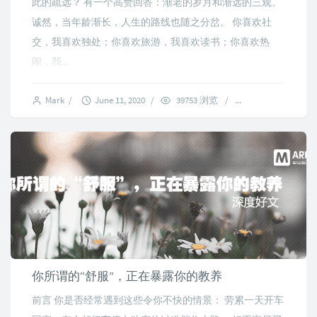
此的疏远？ 有一个高赞回答：渐老的岁月和渐远的三观。
诚然，当年龄渐长，人生的路线也随之分岔。 你喜欢社
交，我喜欢独处；你喜欢旅游，我喜欢读书；你喜欢热
闹，我...
Mark
/
June 11, 2020
/
39753 浏览
/
21 comments
你所谓的“舒服”，正在暴露你的教养
前言 你是否经常遇到这些令你不快的情景： 劳累一天开车