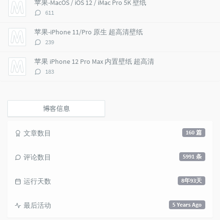
苹果-MacOS / iOS 12 / iMac Pro 5K 壁纸
c
n
l
评
611
l
t
e
论
e
s
s
数：
苹果-iPhone 11/Pro 原生 超高清壁纸
s
评
239
论
数：
苹果 iPhone 12 Pro Max 内置壁纸 超高清
评
183
论
数：
博客信息
文章数目
160 篇
评论数目
5991 条
运行天数
8年93天
最后活动
5 Years Ago