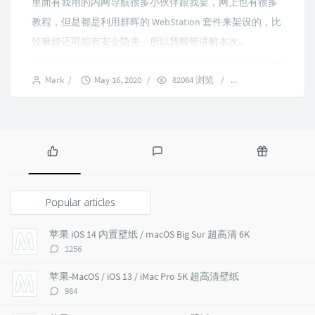
里面有我用的内网导航很多小伙伴跟我要，网上也有很多
教程，但是都是利用群晖的 WebStation 套件来架设的，比
较麻烦还可能有安全隐患，所以我顺带讲解本次...
Mark
/
May 16, 2020
/
82064 浏览
/
29 comments
P
L
R
o
a
a
p
t
n
Popular articles
u
e
d
l
s
o
苹果 iOS 14 内置壁纸 / macOS Big Sur 超高清 6K
a
t
m
评
1256
r
c
a
论
a
o
r
数：
苹果-MacOS / iOS 13 / iMac Pro 5K 超高清壁纸
r
m
t
评
984
t
m
i
论
i
e
c
数：