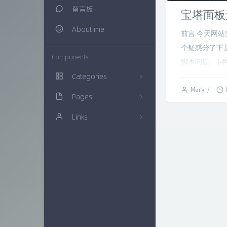
留言板
宝塔面板
About me
前言 今天网站
个疑惑分了下是
Components
脚本问题。 |-共
Categories
Mark
/
Pages
生活随笔
20
Links
建站知识
归档栏
16
多肉植物
时光机
仙界博客
0
网络资源
链接库
ZAERA
57
技术经验
万花筒
Xcnte'blog
71
色影无忌
实验室
思有云 - IOIOX
9
信息安全
更多友联
15