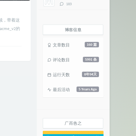
评
183
论
数：
去续，带着这
me_v2的
博客信息
文章数目
160 篇
评论数目
5991 条
运行天数
8年94天
最后活动
5 Years Ago
广而告之