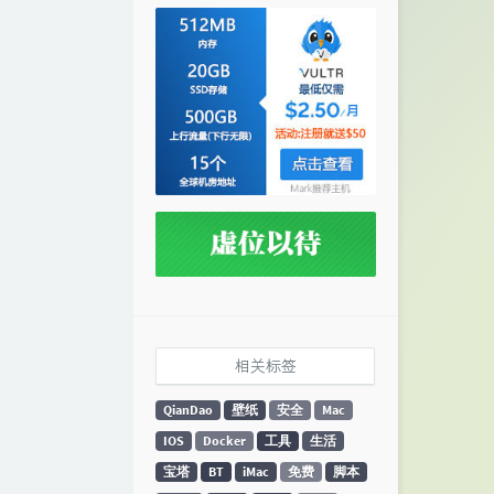
相关标签
QianDao
壁纸
安全
Mac
IOS
Docker
工具
生活
宝塔
BT
iMac
免费
脚本