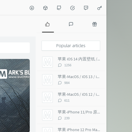
P
L
R
o
a
a
p
t
n
Popular articles
u
e
d
l
s
o
苹果 iOS 14 内置壁纸 / macOS Big Sur 超高清 6K
a
t
m
评
1256
r
c
a
论
a
o
r
数：
苹果-MacOS / iOS 13 / iMac Pro 5K 超高清壁纸
r
m
t
评
984
t
m
i
论
i
e
c
数：
苹果-MacOS / iOS 12 / iMac Pro 5K 壁纸
c
n
l
评
611
l
t
e
论
e
s
s
数：
苹果-iPhone 11/Pro 原生 超高清壁纸
s
评
239
论
数：
苹果 iPhone 12 Pro Max 内置壁纸 超高清