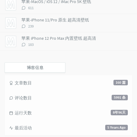
苹果-MacOS / iOS 12 / iMac Pro 5K 壁纸
c
n
l
评
611
l
t
e
论
e
s
s
数：
苹果-iPhone 11/Pro 原生 超高清壁纸
s
评
239
论
数：
苹果 iPhone 12 Pro Max 内置壁纸 超高清
评
183
论
数：
博客信息
文章数目
160 篇
评论数目
5991 条
运行天数
8年96天
最后活动
5 Years Ago