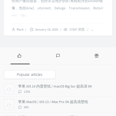
些用户量比较多，也经常在维护的BT离线程序的Docker镜
像，包括Aria2、utorrent、Deluge、Transmission、Rutorr
ent、Qbi...
Mark
/
January 19, 2020
/
27347 浏览
/
6 comments
P
L
R
o
a
a
p
t
n
Popular articles
u
e
d
l
s
o
苹果 iOS 14 内置壁纸 / macOS Big Sur 超高清 6K
a
t
m
评
1256
r
c
a
论
a
o
r
数：
苹果-MacOS / iOS 13 / iMac Pro 5K 超高清壁纸
r
m
t
评
984
t
m
i
论
i
e
c
数：