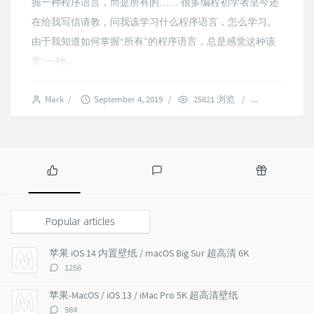
握一种程序语言，而是所有的…… 很多编程初学者至今还
在给我写信请教，问我该学习什么程序语言，怎么学习。
由于我知道如何掌握“所有”的程序语言，总是感觉这种该
学“一种...
Mark
/
September 4, 2019
/
25821 浏览
/
8 comment
P
L
R
o
a
a
p
t
n
Popular articles
u
e
d
l
s
o
苹果 iOS 14 内置壁纸 / macOS Big Sur 超高清 6K
a
t
m
评
1256
r
c
a
论
a
o
r
数：
苹果-MacOS / iOS 13 / iMac Pro 5K 超高清壁纸
r
m
t
评
984