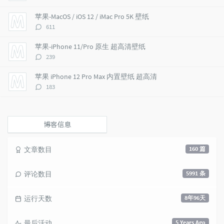
t
m
i
论
i
e
c
数：
苹果-MacOS / iOS 12 / iMac Pro 5K 壁纸
c
n
l
评
611
l
t
e
论
e
s
s
数：
苹果-iPhone 11/Pro 原生 超高清壁纸
s
评
239
论
数：
苹果 iPhone 12 Pro Max 内置壁纸 超高清
评
183
论
数：
博客信息
文章数目
160 篇
评论数目
5991 条
运行天数
8年96天
最后活动
5 Years Ago