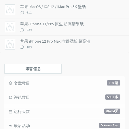
i
e
c
数：
苹果-MacOS / iOS 12 / iMac Pro 5K 壁纸
c
n
l
评
611
l
t
e
论
e
s
s
数：
苹果-iPhone 11/Pro 原生 超高清壁纸
s
评
239
论
数：
苹果 iPhone 12 Pro Max 内置壁纸 超高清
评
183
论
数：
博客信息
文章数目
160 篇
评论数目
5991 条
运行天数
8年94天
最后活动
5 Years Ago