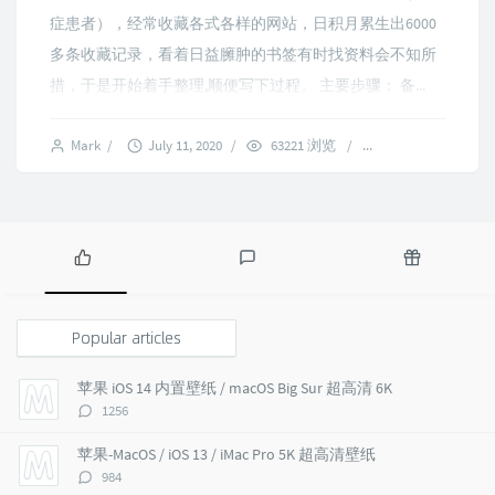
症患者），经常收藏各式各样的网站，日积月累生出6000
多条收藏记录，看着日益臃肿的书签有时找资料会不知所
措，于是开始着手整理,顺便写下过程。 主要步骤： 备...
Mark
/
July 11, 2020
/
63221 浏览
/
27 comments
P
L
R
o
a
a
p
t
n
Popular articles
u
e
d
l
s
o
苹果 iOS 14 内置壁纸 / macOS Big Sur 超高清 6K
a
t
m
评
1256
r
c
a
论
a
o
r
数：
苹果-MacOS / iOS 13 / iMac Pro 5K 超高清壁纸
r
m
t
评
984
t
m
i
论