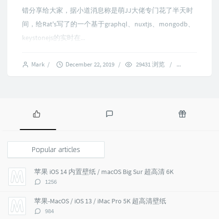
错分享给大家，据小道消息称是萌JJ大佬专门花了半天时
间，给Rat's写了的一个基于graphql、nuxtjs、mongodb、
keystonejs的实时在...
Mark
/
December 22, 2019
/
29431 浏览
/
7 comment
P
L
R
o
a
a
p
t
n
Popular articles
u
e
d
l
s
o
苹果 iOS 14 内置壁纸 / macOS Big Sur 超高清 6K
a
t
m
评
1256
r
c
a
论
a
o
r
数：
苹果-MacOS / iOS 13 / iMac Pro 5K 超高清壁纸
r
m
t
评
984
t
m
i
论