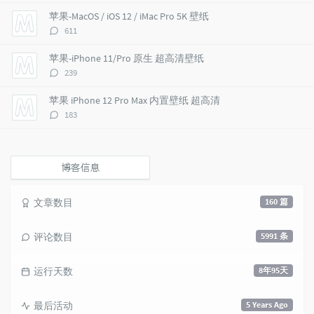
i
e
c
数：
苹果-MacOS / iOS 12 / iMac Pro 5K 壁纸
c
n
l
评
611
l
t
e
论
e
s
s
数：
苹果-iPhone 11/Pro 原生 超高清壁纸
s
评
239
论
数：
苹果 iPhone 12 Pro Max 内置壁纸 超高清
评
183
论
数：
博客信息
文章数目
160 篇
评论数目
5991 条
运行天数
8年95天
最后活动
5 Years Ago