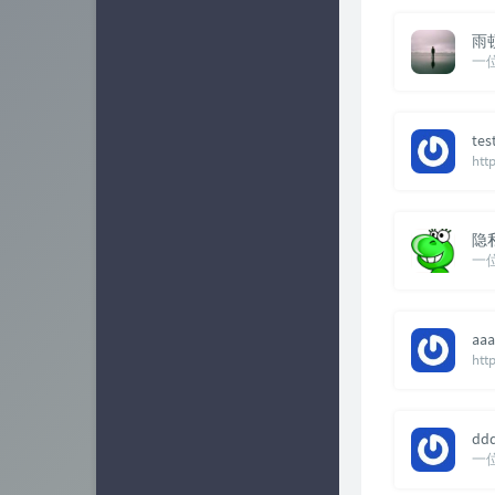
业界新闻
15
雨
一
软件相关
25
容器相关
7
tes
htt
隐
一
aaa
dd
一