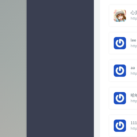
心
htt
lee
htt
aa
htt
哈
http
111