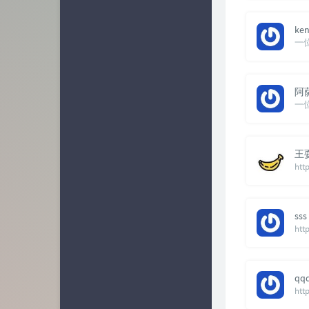
ke
一
阿
一
王
htt
sss
htt
qq