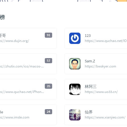
榜
哥哥
91
123
ps://www.dujin.org/
57
Sam.Z
https://zhutix.com/ico/macos-cursor-21/
https://bwskyer.com
35
林阿三
https://www.quchao.net/iPhone12.html/comment-page-1
https://www.uo33.cn/
le
24
仙界
ps://www.imsle.com
https://www.xianjieo.com/