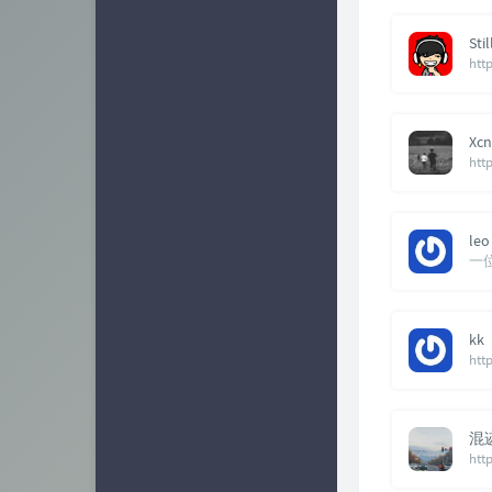
Stil
htt
Xcn
htt
leo
一
kk
htt
混迹
http