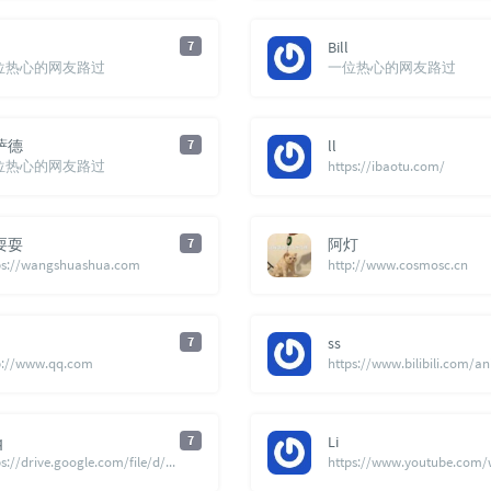
n
7
Bill
位热心的网友路过
一位热心的网友路过
萨德
7
ll
位热心的网友路过
https://ibaotu.com/
耍耍
7
阿灯
ps://wangshuashua.com
http://www.cosmosc.cn
7
ss
p://www.qq.com
q
7
Li
https://drive.google.com/file/d/1bXjqeq6wT_7Mysq2LH34eN-v5Dw4FfM0/view?usp=sharing