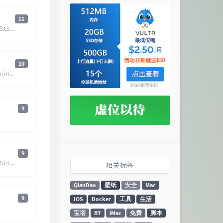
11
https://www.quchao.net/iOS13.html/comment-page-38#comments
10
https://www.processon.com/mindmap/606826e3637689306d4bba42
9
9
https://www.quchao.net/IOS14.html/comment-page-1
相关标签
QianDao
壁纸
安全
Mac
9
IOS
Docker
工具
生活
宝塔
BT
iMac
免费
脚本