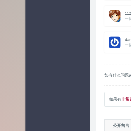
112
一
da
一
如有什么问题
如果有
非常
公开留言