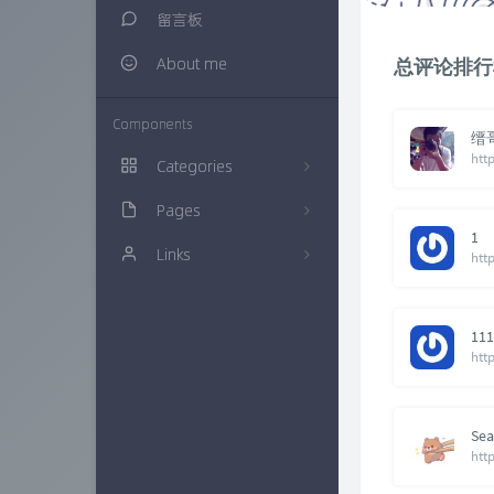
留言板
About me
总评论排行
Components
缙
htt
Categories
Pages
生活随笔
20
1
Links
建站知识
归档栏
16
多肉植物
时光机
仙界博客
0
111
网络资源
链接库
ZAERA
57
技术经验
万花筒
Xcnte'blog
71
色影无忌
实验室
思有云 - IOIOX
9
Sea
htt
信息安全
更多友联
15