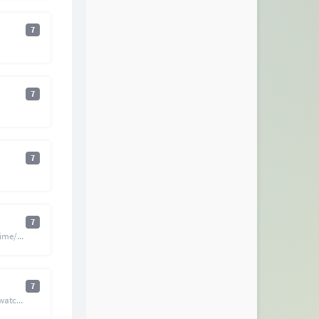
7
7
7
7
https://www.bilibili.com/anime/?spm_id_from=666.7.b_7072696d6172794368616e6e656c4d656e75.8
7
https://www.youtube.com/watch?v=dN6s9_3Wh8U