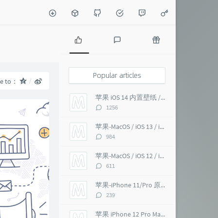
P
L
R
o
a
a
p
t
n
Popular articles
re to：
u
e
d
l
s
o
苹果 iOS 14 内置壁纸 / macOS Big Sur 超高清 6K
a
t
m
评
1256
r
c
a
论
a
o
r
数：
苹果-MacOS / iOS 13 / iMac Pro 5K 超高清壁纸
r
m
t
评
984
t
m
i
论
i
e
c
数：
苹果-MacOS / iOS 12 / iMac Pro 5K 壁纸
c
n
l
评
611
l
t
e
论
e
s
s
数：
苹果-iPhone 11/Pro 原生 超高清壁纸
s
评
239
论
数：
苹果 iPhone 12 Pro Max 内置壁纸 超高清