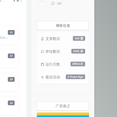
评
183
论
数：
博客信息
62
https://www.quchao.net/IOS14.html/comment-page-1
文章数目
160 篇
评论数目
5991 条
37
运行天数
8年93天
最后活动
5 Years Ago
29
22
广而告之