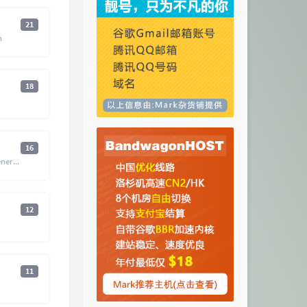
21
n
18
16
https://www.quchao.net/Generated-Photos.html/comment-page-1#comments
12
11