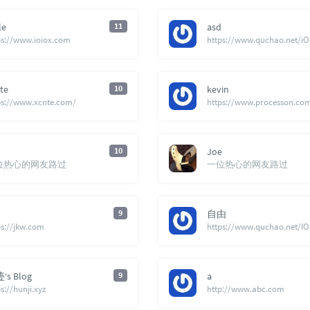
le
11
asd
ps://www.ioiox.com
te
10
kevin
ps://www.xcnte.com/
10
Joe
位热心的网友路过
一位热心的网友路过
9
自由
ps://jkw.com
‘s Blog
9
a
s://hunji.xyz
http://www.abc.com