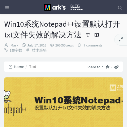
Win10系统Notepad++设置默认打开
txt文件失效的解决方法
Author：
发
Mark
July 17, 2018
268055views
7 comments
布
Categories：
955字数
技术经验
时
间：
Home
Text
Share to：