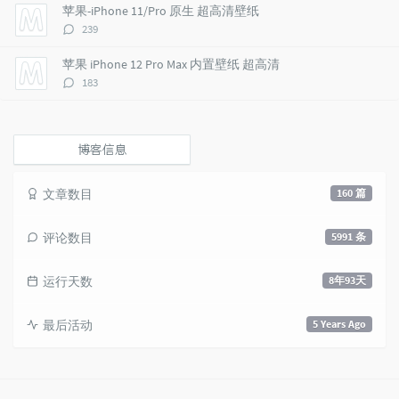
e
s
s
数：
苹果-iPhone 11/Pro 原生 超高清壁纸
s
评
239
论
数：
苹果 iPhone 12 Pro Max 内置壁纸 超高清
评
183
论
数：
博客信息
文章数目
160 篇
评论数目
5991 条
运行天数
8年93天
最后活动
5 Years Ago