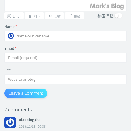
私密评论
Emoji
打卡
点赞
拍砖
Name
*
Email
*
Site
Leave a Comment
7 comments
xiaoxingxiu
2018/12/13 - 20:36