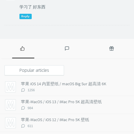
学习了 好东西
Reply
P
L
R
o
a
a
p
t
n
Popular articles
u
e
d
l
s
o
苹果 iOS 14 内置壁纸 / macOS Big Sur 超高清 6K
a
t
m
评
1256
r
c
a
论
a
o
r
数：
苹果-MacOS / iOS 13 / iMac Pro 5K 超高清壁纸
r
m
t
评
984
t
m
i
论
i
e
c
数：
苹果-MacOS / iOS 12 / iMac Pro 5K 壁纸
c
n
l
评
611
l
t
e
论