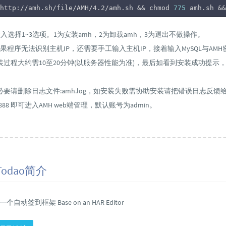
http://amh.sh/file/AMH/4.2/amh.sh && chmod 
775
 amh.sh &&
入选择1~3选项。1为安装amh，2为卸载amh，3为退出不做操作。
果程序无法识别主机IP，还需要手工输入主机IP，接着输入MySQL与AM
过程大约需10至20分钟(以服务器性能为准)，最后如看到安装成功提示
要请删除日志文件:amh.log，如安装失败需协助安装请把错误日志反馈
ip:8888 即可进入AMH web端管理，默认账号为admin。
.Todao简介
ay:一个自动签到框架 Base on an HAR Editor