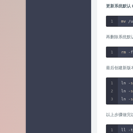
更新系统默认 P
mv
 /u
再删除系统默认的 
rm
 -f
最后创建新版本的
ln -
s
ln -
s
ln -
s
以上步骤做完以后，