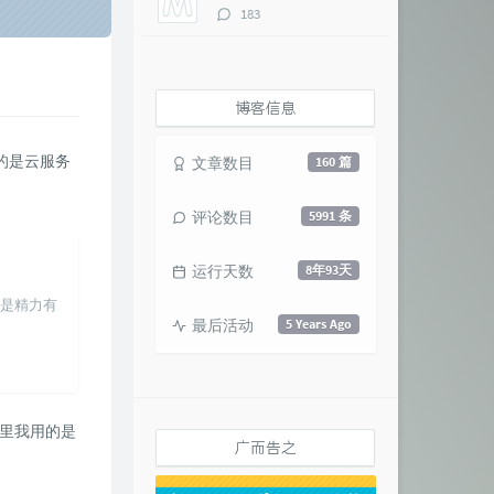
评
183
论
数：
博客信息
的是云服务
文章数目
160 篇
评论数目
5991 条
运行天数
8年93天
面是精力有
最后活动
5 Years Ago
里我用的是
广而告之