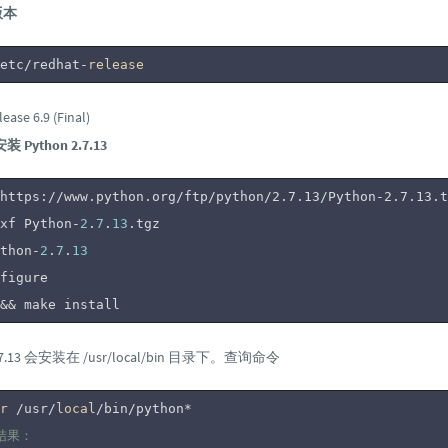
版本
etc/redhat-
release
ase 6.9 (Final)
ython 2.7.13
https://www.python.org/ftp/python/2.7.13/Python-2.7.13.t
xf Python-
2
.
7
.
13
.tgz

thon-
2
.
7
.
13
figure

&& make install
.7.13 会安装在 /usr/local/bin 目录下。查询命令
r
 /usr/
local
结果：