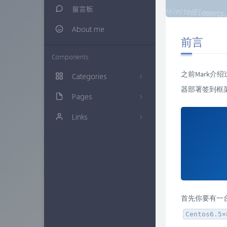
留言板
About me
前言
Components
之前Mark介绍
Categories
器部署签到框
Pages
生活随笔
20
Links
建站知识
归档栏
16
多肉植物
时光机
仙界博客
0
网络资源
链接库
ZAERA
57
技术经验
万花筒
Xcnte'blog
71
色影无忌
实验室
思有云 - IOIOX
首先你要有一
9
Centos6.5×
信息安全
更多友联
15