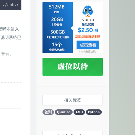
 ./amh.sh 
2
>&
1
 | tee amh.log
H密码即进入
，说明系统已
给官方。
相关标签
签到
QianDao
AMH
Python