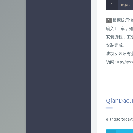
wget
 
根据提示输
3
输入1回车，如
安装流程，安装
安装完成。
成功安装后有必
访问http://
QianDao
qiandao.tod