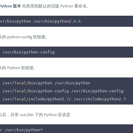
ython 版本
先把系统默认的旧版 Python 重命名。
sr/bin/python /usr/bin/python2.
6
.
6
python-config 软链接。
 /usr/bin/python-config
 Python 软链接。
 /usr/
local
/bin/python /usr/bin/python

 /usr/
local
/bin/python-config /usr/bin/python-config

 /usr/
local
/include/python2.
7
/ 
/usr/include
/python2.7
目录 /usr/bin 下的 Python 应该是