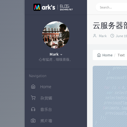
云服务器部署
Author：
发
Mark
June 19
布
时
间：
Mark
Home
Text
心有猛虎，细嗅蔷薇。
Navigation
Home
杂货铺
音乐台
照片墙