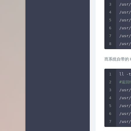
/usr/
/usr/
/usr/
/usr/
/usr/
/usr/
而系统自带的 Py
ll
#返回
/usr/
/usr/
/usr/
/usr/
/usr/