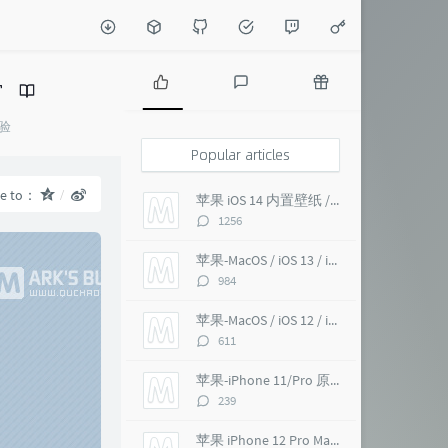
P
L
R
验
o
a
a
p
t
n
Popular articles
u
e
d
l
s
o
re to：
苹果 iOS 14 内置壁纸 / macOS Big Sur 超高清 6K
a
t
m
评
1256
r
c
a
论
a
o
r
数：
苹果-MacOS / iOS 13 / iMac Pro 5K 超高清壁纸
r
m
t
评
984
t
m
i
论
i
e
c
数：
苹果-MacOS / iOS 12 / iMac Pro 5K 壁纸
c
n
l
评
611
l
t
e
论
e
s
s
数：
苹果-iPhone 11/Pro 原生 超高清壁纸
s
评
239
论
数：
苹果 iPhone 12 Pro Max 内置壁纸 超高清