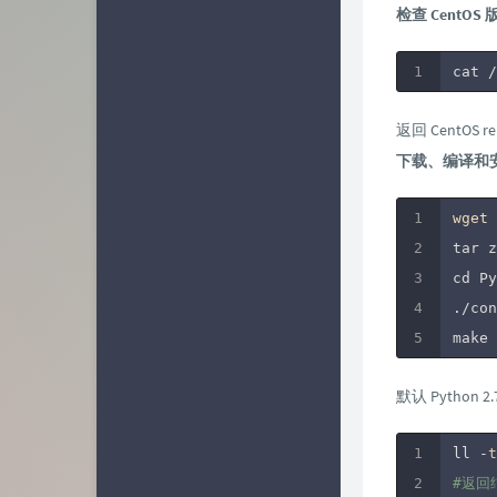
检查 CentOS 
cat /
返回 CentOS rele
下载、编译和安装 P
wget
 
tar z
cd Py
./con
make 
默认 Python 2
ll -
t
#返回