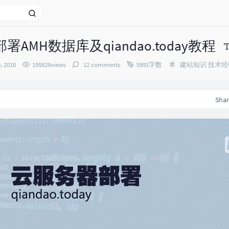
AMH数据库及qiandao.today教程
Categories：
, 2018
195829views
12 comments
5891字数
建站知识
技术经
Sha