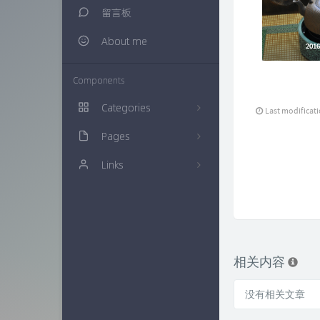
留言板
About me
201
201
Components
Categories
Last modificat
Pages
生活随笔
20
Links
建站知识
归档栏
16
多肉植物
时光机
仙界博客
0
网络资源
链接库
ZAERA
57
技术经验
万花筒
Xcnte'blog
71
相关内容
色影无忌
实验室
思有云 - IOIOX
9
没有相关文章
信息安全
更多友联
15