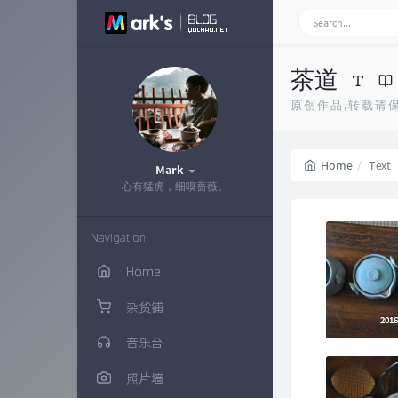
茶道
原创作品,转载请
Home
Text
Mark
心有猛虎，细嗅蔷薇。
Navigation
Home
杂货铺
201
201
音乐台
照片墙