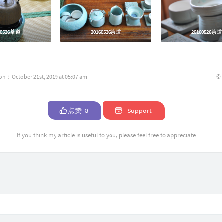
60526茶道
60526茶道
20160526茶道
20160526茶道
20160526茶道
20160526茶道
©
ion：October 21st, 2019 at 05:07 am
点赞
8
Support
If you think my article is useful to you, please feel free to appreciate