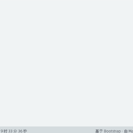
 9 时 33 分 36 秒
基于
Bootstrap
· 由
Ma