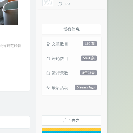
评
183
论
数：
博客信息
文章数目
160 篇
 允许规范转载
评论数目
5991 条
运行天数
8年93天
最后活动
5 Years Ago
广而告之