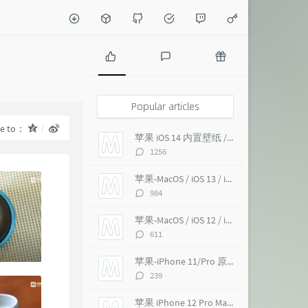
P
L
R
o
a
a
p
t
n
Popular articles
u
e
d
re to：
l
s
o
苹果 iOS 14 内置壁纸 / macOS Big Sur 超高清 6K
a
t
m
评
1256
r
c
a
论
a
o
r
数：
苹果-MacOS / iOS 13 / iMac Pro 5K 超高清壁纸
r
m
t
评
984
t
m
i
论
i
e
c
数：
苹果-MacOS / iOS 12 / iMac Pro 5K 壁纸
c
n
l
评
611
l
t
e
论
e
s
s
数：
苹果-iPhone 11/Pro 原生 超高清壁纸
s
评
239
论
数：
苹果 iPhone 12 Pro Max 内置壁纸 超高清