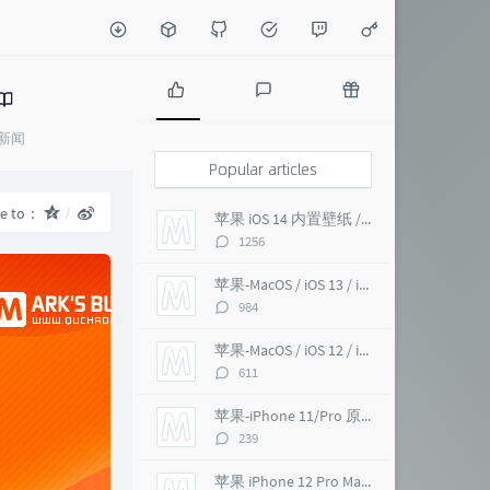
P
L
R
新闻
o
a
a
p
t
n
Popular articles
u
e
d
l
s
o
re to：
苹果 iOS 14 内置壁纸 / macOS Big Sur 超高清 6K
a
t
m
评
1256
r
c
a
论
a
o
r
数：
苹果-MacOS / iOS 13 / iMac Pro 5K 超高清壁纸
r
m
t
评
984
t
m
i
论
i
e
c
数：
苹果-MacOS / iOS 12 / iMac Pro 5K 壁纸
c
n
l
评
611
l
t
e
论
e
s
s
数：
苹果-iPhone 11/Pro 原生 超高清壁纸
s
评
239
论
数：
苹果 iPhone 12 Pro Max 内置壁纸 超高清