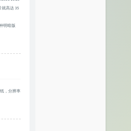
就高达 35
夜晚两种明暗版
壁纸，分辨率