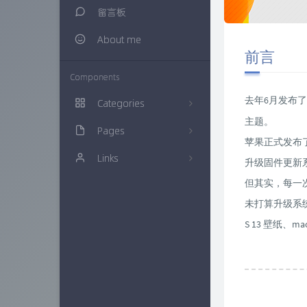
留言板
About me
前言
Components
去年6月发布了
Categories
主题。
Pages
生活随笔
20
苹果正式发布了 i
Links
建站知识
归档栏
16
升级固件更新
但其实，每一
多肉植物
时光机
仙界博客
0
未打算升级系统，
网络资源
链接库
ZAERA
57
S 13 壁纸、m
技术经验
万花筒
Xcnte'blog
71
色影无忌
实验室
思有云 - IOIOX
9
信息安全
更多友联
15