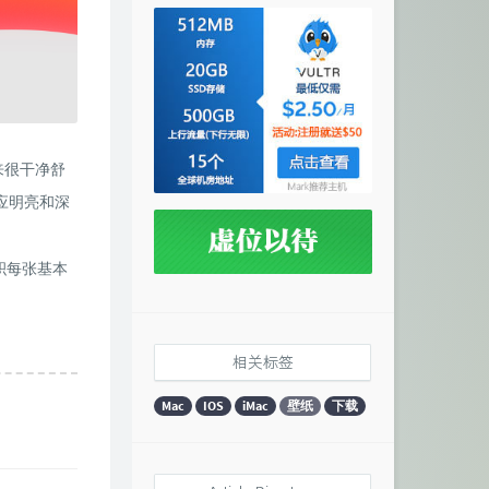
来很干净舒
应明亮和深
体积每张基本
相关标签
Mac
IOS
iMac
壁纸
下载