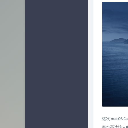
这次 macO
率也高达惊人的 