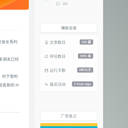
评
183
论
数：
博客信息
发放全系列
文章数目
160 篇
评论数目
5991 条
相信很多朋友已经
运行天数
8年95天
。对于暂时
最后活动
5 Years Ago
套新的 iO
广而告之