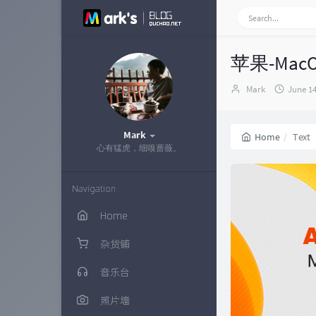
苹果-MacOS
Author：
发
Mark
June 14
布
时
间：
Mark
Home
Text
心有猛虎，细嗅蔷薇。
Navigation
Home
杂货铺
音乐台
照片墙