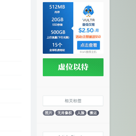
相关标签
照片
无肖像权
人脸
搬运