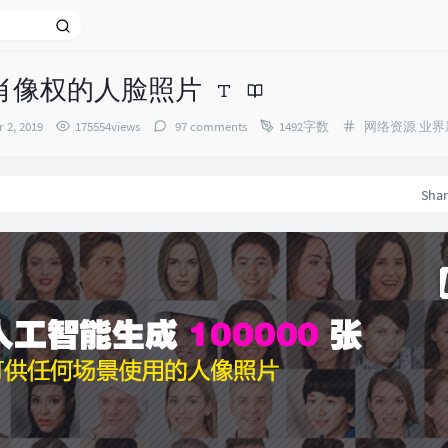
无肖像权的人脸照片
Categories：
 2, 2019
175554views
97 comments
1492字数
网络资源
业界
Sha