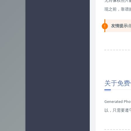
无肖像权照片
业界新闻
15
现之前，靠谱
软件相关
25
友情提示:
容器相关
7
关于免费
Generat
以，只需要遵