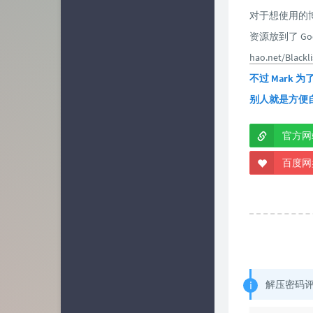
对于想使用的博
资源放到了 Go
hao.net/Blackli
不过 Mark
别人就是方便
官方网
百度网
解压密码