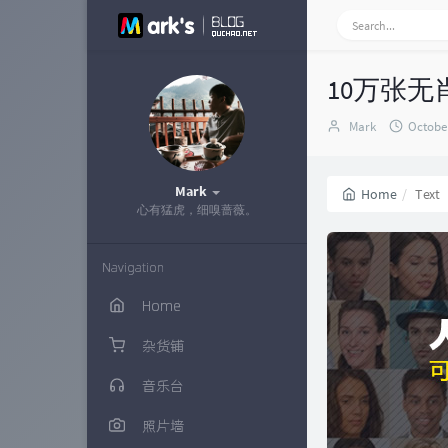
10万张
Author：
发
Mark
October
布
时
间：
Mark
Home
Text
心有猛虎，细嗅蔷薇。
Navigation
Home
杂货铺
音乐台
照片墙