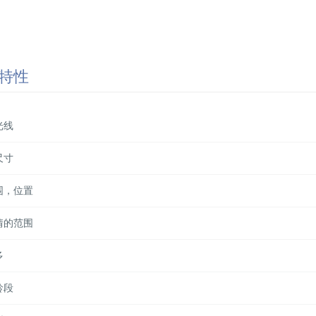
特性
光线
尺寸
围，位置
情的范围
多
龄段