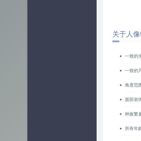
关于人像
一致的
一致的
角度范
面部表
种族繁
所有年