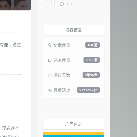
评
183
论
数：
博客信息
是有趣，通过
文章数目
160 篇
评论数目
5991 条
运行天数
8年96天
最后活动
5 Years Ago
广而告之
，现在这个