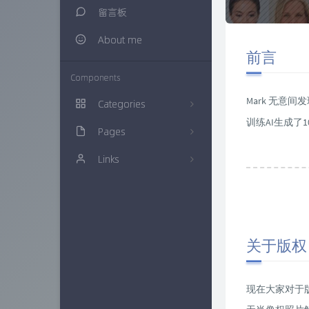
留言板
About me
前言
Components
Mark 无意
Categories
训练AI生成
Pages
生活随笔
20
Links
建站知识
归档栏
16
多肉植物
时光机
仙界博客
0
网络资源
链接库
ZAERA
57
技术经验
万花筒
Xcnte'blog
71
关于版权
色影无忌
实验室
思有云 - IOIOX
9
现在大家对于
信息安全
更多友联
15