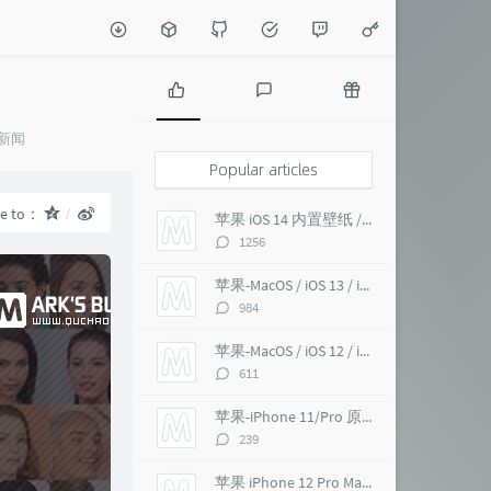
P
L
R
新闻
o
a
a
p
t
n
Popular articles
u
e
d
l
s
o
re to：
苹果 iOS 14 内置壁纸 / macOS Big Sur 超高清 6K
a
t
m
评
1256
r
c
a
论
a
o
r
数：
苹果-MacOS / iOS 13 / iMac Pro 5K 超高清壁纸
r
m
t
评
984
t
m
i
论
i
e
c
数：
苹果-MacOS / iOS 12 / iMac Pro 5K 壁纸
c
n
l
评
611
l
t
e
论
e
s
s
数：
苹果-iPhone 11/Pro 原生 超高清壁纸
s
评
239
论
数：
苹果 iPhone 12 Pro Max 内置壁纸 超高清