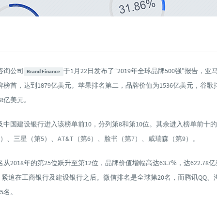
咨询公司
于1月22日发布了“2019年全球品牌500强”报告，
Brand Finance
榜首，达到1879亿美元。苹果排名第二，品牌价值为1536亿美元，谷歌
28亿美元。
及中国建设银行进入该榜单前10，分列第8和第10位。其余进入榜单前十
）、三星（第5）、AT&T（第6）、脸书（第7）、威瑞森（第9）。
从2018年的第25位跃升至第12位，品牌价值增幅高达63.7%，达622.78
元），紧追在工商银行及建设银行之后。微信排名是全球第20名，而腾讯QQ
35名。