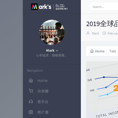
2019全
Author：
发
Mark
Februar
布
时
间：
Mark
Home
Text
心有猛虎，细嗅蔷薇。
Navigation
Home
杂货铺
音乐台
照片墙